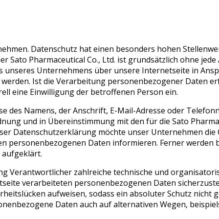
nehmen. Datenschutz hat einen besonders hohen Stellenwert
 der Sato Pharmaceutical Co., Ltd. ist grundsätzlich ohne 
ces unseres Unternehmens über unsere Internetseite in An
werden. Ist die Verarbeitung personenbezogener Daten erfo
ll eine Einwilligung der betroffenen Person ein.
e des Namens, der Anschrift, E-Mail-Adresse oder Telefon
dnung und in Übereinstimmung mit den für die Sato Pharmace
eser Datenschutzerklärung möchte unser Unternehmen die Ö
en personenbezogenen Daten informieren. Ferner werden be
aufgeklärt.
eitung Verantwortlicher zahlreiche technische und organisa
netseite verarbeiteten personenbezogenen Daten sicherzust
heitslücken aufweisen, sodass ein absoluter Schutz nicht 
sonenbezogene Daten auch auf alternativen Wegen, beispiels