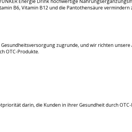
t YUNKER Energie Drink hochwertige Nahrungsergänzungsmit
Vitamin B6, Vitamin B12 und die Pantothensäure verminder
n Gesundheitsversorgung zugrunde, und wir richten unsere
tch OTC-Produkte.
tpriorität darin, die Kunden in ihrer Gesundheit durch OTC