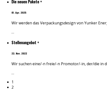
Die neuen Pakete
+
01. Apr. 2025
Wir werden das Verpackungsdesign von Yunker Energ
…
Stellenangebot
+
23. Nov. 2022
Wir suchen eine/-n freie/-n Promotor/-in, der/die 
…
1
2